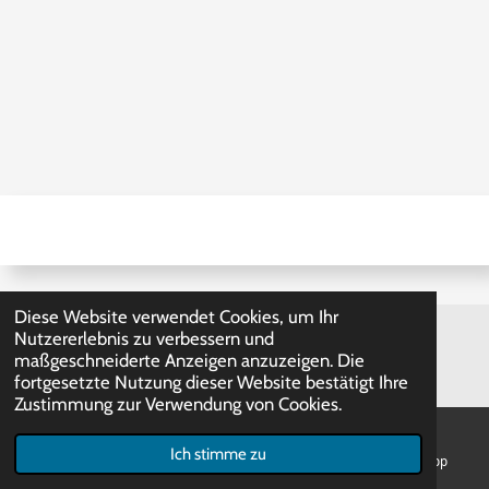
Diese Website verwendet Cookies, um Ihr
Nutzererlebnis zu verbessern und
© 2021 - 2026 Axel Günther Elektroinstallation
maßgeschneiderte Anzeigen anzuzeigen. Die
fortgesetzte Nutzung dieser Website bestätigt Ihre
Zustimmung zur Verwendung von Cookies.
Ich stimme zu
E-Mail
Telefon
Karte
WhatsApp