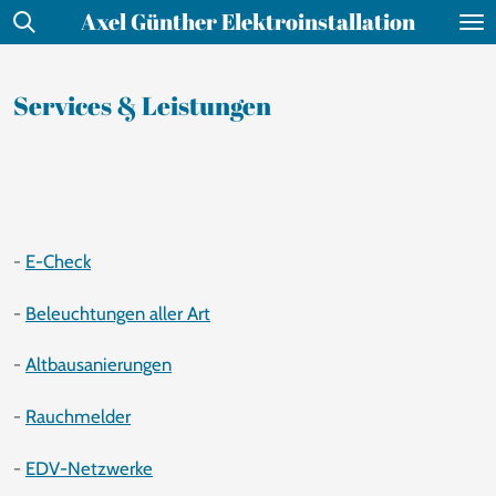
Axel Günther Elektroinstallation
Zum
Hauptinhalt
springen
Services & Leistungen
-
E-Check
-
Beleuchtungen aller Art
-
Altbausanierungen
-
Rauchmelder
-
EDV-Netzwerke